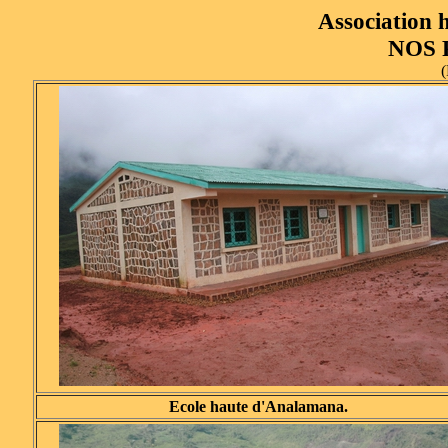
Association 
NOS 
(
Ecole haute d'Analamana.