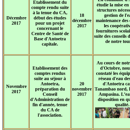
Etablissement du
étudie la mise en
compte rendu suite
structures nécess
à la tenue du CA,
18
gestion de l'e
Décembre
début des études
décembre
maintenance des 
2017
pour un projet
2017
les coopérati
concernant le
fournitures scolair
Centre de Santé de
suite des conseils 
Base d'Antoetra
de notre tou
capitale.
Au cours de notr
Etablissement des
d'Octobre, nou
comptes rendus
constaté les équ
suite au séjour à
réseau d'eau des
Antoetra,
20
d'Antoetra cap
Novembre
préparation du
novembre
Tanambao nord, I
2017
Conseil
2017
Ampasina. L’eau
d'Administration de
disposition en qu
fin d'année, tenue
qualité.
du CA de
l'association.