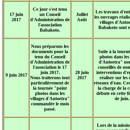
Ce jour s'est tenu
Les travaux d'ent
17 juin
un Conseil
Juillet
les ouvrages réalis
2017
d'Administration de
Août
villages d'Anto
l'association
Babakoto sont e
Babakoto.
Nous préparons les
documents pour la
Suite à la tourn
tenu du Conseil
photos dans les 
d'Administration de
d'Antoetra" no
l'association le 17
conseillés de n
juin 2017.
28 juin
interventions d'e
9 juin 2017
Nous traiterons tout
2017
réaliser sur les 
particulièrement de
réseaux d'eau. Ce
la tournée "point
la charge de la
photos dans les
débute en cette f
villages d'Antoetra"
de juin.
commandée le mois
passé.
Lors de la missio