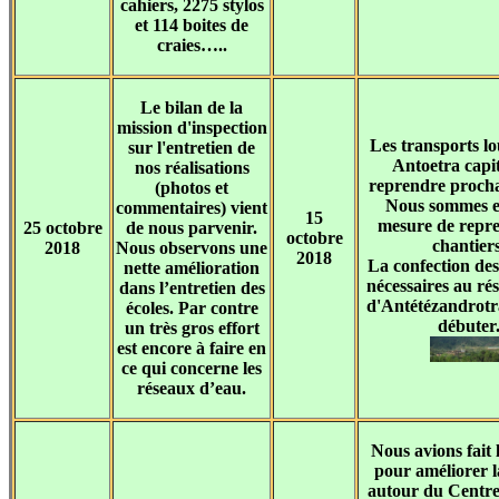
cahiers, 2275 stylos
et 114 boites de
craies…..
Le bilan de la
mission d'inspection
Les transports lo
sur l'entretien de
Antoetra capit
nos réalisations
reprendre proch
(photos et
Nous sommes e
commentaires) vient
15
mesure de repre
25 octobre
de nous parvenir.
octobre
chantiers
2018
Nous observons une
2018
La confection de
nette amélioration
nécessaires au ré
dans l’entretien des
d'Antétézandrotr
écoles. Par contre
débuter
un très gros effort
est encore à faire en
ce qui concerne les
réseaux d’eau.
Nous avions fait 
pour améliorer l
autour du Centre