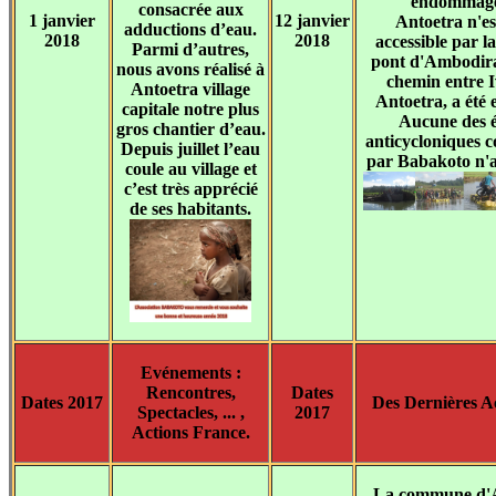
endommagé
consacrée aux
1 janvier
12 janvier
Antoetra n'es
adductions d’eau.
2018
2018
accessible par la 
Parmi d’autres,
pont d'Ambodira
nous avons réalisé à
chemin entre I
Antoetra village
Antoetra, a été 
capitale notre plus
Aucune des é
gros chantier d’eau.
anticycloniques c
Depuis juillet l’eau
par Babakoto n'a
coule au village et
c’est très apprécié
de ses habitants.
Evénements :
Rencontres,
Dates
Dates 2017
Des Dernières Ac
Spectacles, ... ,
2017
Actions France.
La commune d'