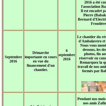
2016 a été con
l'association B
Il est encadré p
Pierre (Babak
Bernard d'Electr
Frontière
Le chantier du ré
d'Ambalavero et 
Nous vous montr
dessous, les de
6
Démarche
photos, fin ao
septembre
Septembre
importante en cours
réservoir en cons
2016
2016
en vue du
Remarquez la qu
financement d'un
travail de nos ami
chantier.
formés par Ba
Pendant nos mois
nos amis Zafi