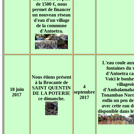
de 1500 €, nous
permet de financer
un nouveau réseau
d'eau d'un village
de la commune
d'Antoetra.
L'eau coule au
fontaines du v
d'Antoetra cap
Nous étions présent
Voici le bonhe
à la Brocante de
villageoi
4
SAINT QUENTIN
18 juin
d'Ambalamaha
septembre
DE LA POTERIE
2017
Tonambao Nord 
2017
ce dimanche.
enfin un peu de
avec cette eau d
disponible dans le