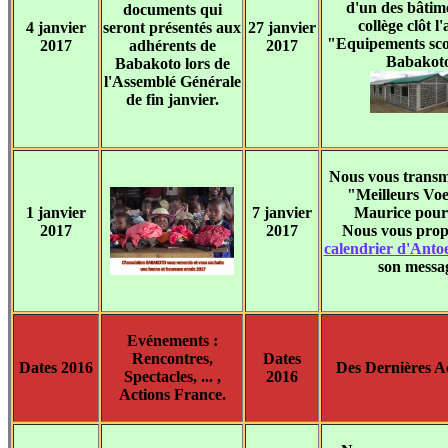
d'un des bâtim
documents qui
collège clôt l'
4 janvier
seront présentés aux
27 janvier
"Equipements sco
2017
adhérents de
2017
Babakoto
Babakoto lors de
l'Assemblé Générale
de fin janvier.
Nous vous transm
"Meilleurs Vo
1 janvier
7 janvier
Maurice pour
2017
2017
Nous vous pro
calendrier d'Anto
son messa
Evénements :
Rencontres,
Dates
Dates 2016
Des Dernières Ac
Spectacles, ... ,
2016
Actions France.