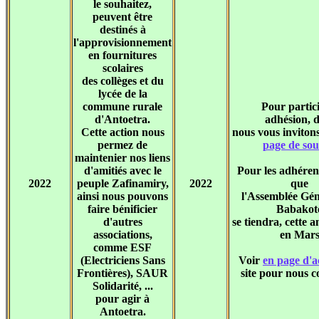
le souhaitez,
peuvent être
destinés à
l'approvisionnement
en fournitures
scolaires
des collèges et du
lycée de la
commune rurale
Pour partici
d'Antoetra.
adhésion, 
Cette action nous
nous vous inviton
permez de
page de sou
maintenier nos liens
d'amitiés avec le
Pour les adhérent
2022
peuple Zafinamiry,
2022
que
ainsi nous pouvons
l'Assemblée Gén
faire bénificier
Babakot
d'autres
se tiendra, cette 
associations,
en Mar
comme ESF
(Electriciens Sans
Voir
en page d'a
Frontières), SAUR
site pour nous c
Solidarité, ...
pour agir à
Antoetra.