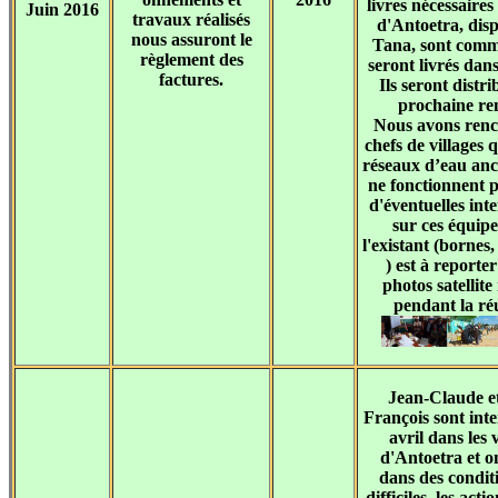
livres nécessair
Juin 2016
travaux réalisés
d'Antoetra, disp
nous assuront le
Tana, sont comm
règlement des
seront livrés dan
factures.
Ils seront distri
prochaine re
Nous avons renc
chefs de villages 
réseaux d’eau anci
ne fonctionnent 
d'éventuelles int
sur ces équip
l'existant (bornes,
) est à reporter
photos satellite
pendant la ré
Jean-Claude e
François sont inte
avril dans les 
d'Antoetra et on
dans des conditi
difficiles, les acti