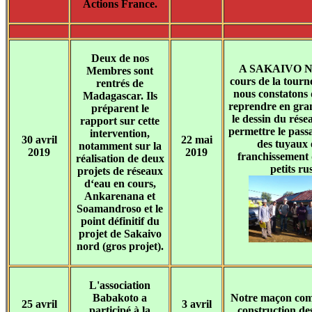
Actions France.
Deux de nos
A SAKAIVO No
Membres sont
cours de la tourné
rentrés de
nous constatons q
Madagascar. Ils
reprendre en gra
préparent le
le dessin du rése
rapport sur cette
permettre le passa
intervention,
30 avril
22 mai
des tuyaux e
notamment sur la
2019
2019
franchissement
réalisation de deux
petits rus
projets de réseaux
d‘eau en cours,
Ankarenana et
Soamandroso et le
point définitif du
projet de Sakaivo
nord (gros projet).
L'association
Babakoto a
Notre maçon com
25 avril
3 avril
participé à la
construction de