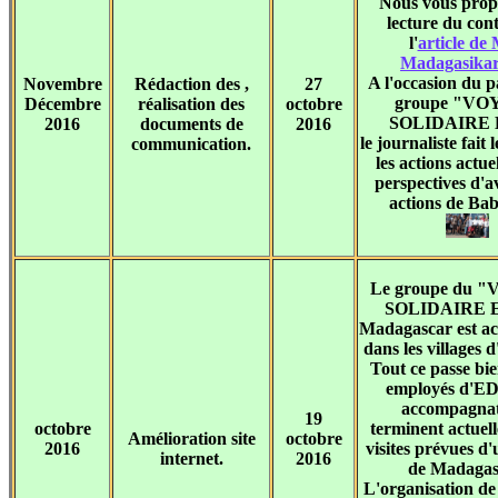
Nous vous prop
lecture du con
l'
article de 
Madagasikara
A l'occasion du 
Novembre
Rédaction des ,
27
groupe "V
Décembre
réalisation des
octobre
SOLIDAIRE 
2016
documents de
2016
le journaliste fait 
communication.
les actions actuel
perspectives d'a
actions de Ba
Le groupe du 
SOLIDAIRE 
Madagascar est ac
dans les villages 
Tout ce passe bie
employés d'EDF
accompagna
19
octobre
terminent actuell
Amélioration site
octobre
2016
visites prévues d'
internet.
2016
de Madagas
L'organisation de