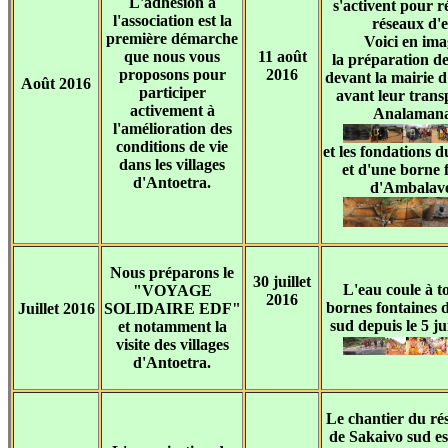
L'adhésion à
s'activent pour ré
l'association est la
réseaux d'
première démarche
Voici en ima
que nous vous
11 août
la préparation de
proposons pour
2016
devant la mairie d
Août 2016
participer
avant leur trans
activement à
Analaman
l'amélioration des
conditions de vie
et les fondations d
dans les villages
et d'une borne 
d'Antoetra.
d'Ambalave
Nous préparons le
30 juillet
L'eau coule à to
"VOYAGE
2016
bornes fontaines 
Juillet 2016
SOLIDAIRE EDF"
sud depuis le 5 ju
et notamment la
visite des villages
d'Antoetra.
Le chantier du ré
de Sakaivo sud es