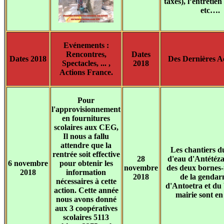
taxes), l’entretie
etc….
Evénements :
Rencontres,
Dates
Dates 2018
Des Dernières Ac
Spectacles, ... ,
2018
Actions France.
Pour
l'approvisionnement
en fournitures
scolaires aux CEG,
Il nous a fallu
attendre que la
Les chantiers d
rentrée soit effective
28
d'eau d'Antétéz
6 novembre
pour obtenir les
novembre
des deux bornes-
2018
information
2018
de la gendar
nécessaires à cette
d'Antoetra et du
action. Cette année
mairie sont en
nous avons donné
aux 3 coopératives
scolaires 5113