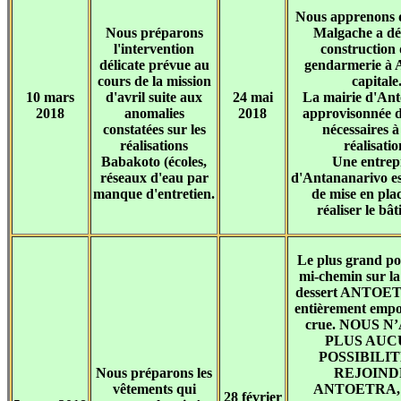
Nous apprenons q
Nous préparons
Malgache a dé
l'intervention
construction
délicate prévue au
gendarmerie à 
cours de la mission
capitale
10 mars
d'avril suite aux
24 mai
La mairie d'Ant
2018
anomalies
2018
approvisonnée d
constatées sur les
nécessaires à
réalisations
réalisatio
Babakoto (écoles,
Une entrep
réseaux d'eau par
d'Antananarivo es
manque d'entretien.
de mise en pla
réaliser le bâ
Le plus grand pon
mi-chemin sur la 
dessert ANTOET
entièrement empo
crue. NOUS N
PLUS AUC
POSSIBILI
Nous préparons les
REJOIND
vêtements qui
ANTOETRA, s
28 février