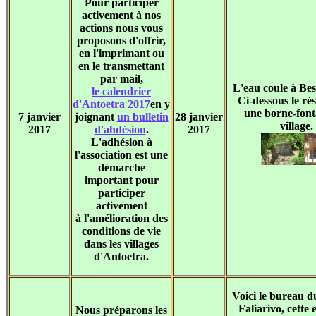
Pour participer
activement à nos
actions nous vous
proposons d'offrir,
en l'imprimant ou
en le transmettant
par mail,
L'eau coule à Be
le calendrier
Ci-dessous le rés
d'Antoetra 2017
en y
une borne-font
7 janvier
joignant
un bulletin
28 janvier
village.
2017
d'ahdésion
.
2017
L'adhésion à
l'association est une
démarche
important pour
participer
activement
à l'amélioration des
conditions de vie
dans les villages
d'Antoetra.
Voici le bureau 
Faliarivo, cette 
Nous préparons les