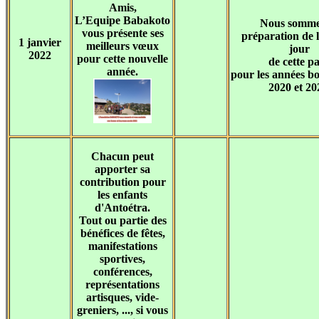
Amis,
L’Equipe Babakoto
Nous somme
vous présente ses
préparation de l
1 janvier
meilleurs vœux
jour
2022
pour cette nouvelle
de cette p
année.
pour les années b
2020 et 20
Chacun peut
apporter sa
contribution pour
les enfants
d'Antoétra.
Tout ou partie des
bénéfices de fêtes,
manifestations
sportives,
conférences,
représentations
artisques, vide-
greniers, ..., si vous