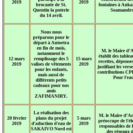
2019
2019
brocante de St.
fontaines à Anka
Quentin la poterie
Soamandro
du 14 avril.
Nous nous
préparons pour le
départ à Antoetra
en fin de mois,
M. le Maire d’
notamment le
établit des tablea
12 mars
remplissage des 5
15 mars
recettes, dépenses
2019
valises de vêtements
2019
justifiant les ver
pour les enfants,
contributions CP
mais aussi de
Pour l'eau
différents petits
cadeaux pour nos
amis
ZAFIMANIRY.
La réalisation des
M. le Maire d’An
20 février
plans du projet
5 mars
préoccupe de l'él
2019
d'aduction d'eau de
2019
responsables de l
SAKAIVO Nord est
des réseaux 