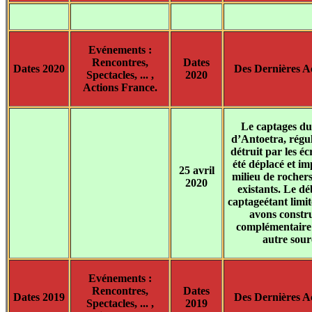
Evénements :
Rencontres,
Dates
Dates 2020
Des Dernières Ac
Spectacles, ... ,
2020
Actions France.
Le captages du
d’Antoetra, régu
détruit par les éc
été déplacé et im
25 avril
milieu de rochers
2020
existants. Le dé
captageétant limit
avons constr
complémentaire
autre sour
Evénements :
Rencontres,
Dates
Dates 2019
Des Dernières Ac
Spectacles, ... ,
2019