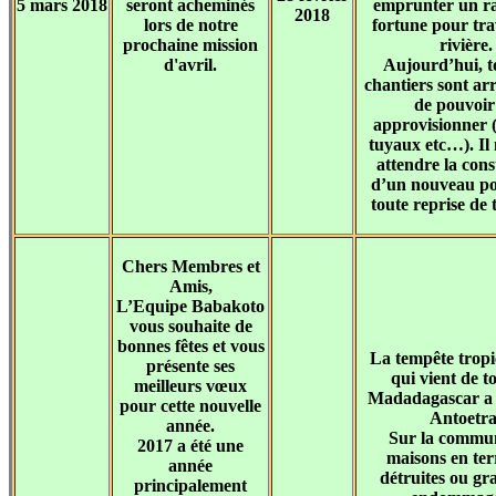
5 mars 2018
seront acheminés
emprunter un r
2018
lors de notre
fortune pour tra
prochaine mission
rivière.
d'avril.
Aujourd’hui, t
chantiers sont arr
de pouvoir 
approvisionner 
tuyaux etc…). Il 
attendre la cons
d’un nouveau po
toute reprise de 
Chers Membres et
Amis,
L’Equipe Babakoto
vous souhaite de
bonnes fêtes et vous
La tempête trop
présente ses
qui vient de t
meilleurs vœux
Madadagascar a 
pour cette nouvelle
Antoetra
année.
Sur la commu
2017 a été une
maisons en ter
année
détruites ou g
principalement