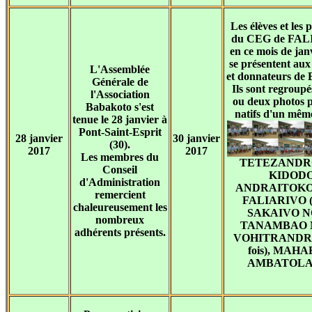
Les élèves et les 
du CEG de FAL
en ce mois de jan
se présentent au
L'Assemblée
et donnateurs de 
Générale de
Ils sont regroupé
l'Association
ou deux photos p
Babakoto s'est
natifs d'un même
tenue le 28 janvier à
Pont-Saint-Esprit
28 janvier
30 janvier
(30).
2017
2017
Les membres du
TETEZANDR
Conseil
KIDODO
d'Administration
ANDRAITOKO
remercient
FALIARIVO (2 
chaleureusement les
SAKAIVO N
nombreux
TANAMBAO 
adhérents présents.
VOHITRANDRI
fois), MAH
AMBATOL