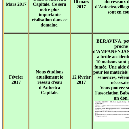
10 mars
du réseaux 
Mars 2017
Capitale. Ce sera
2017
d'Antoetra,village
notre plus
sont en cou
importante
réalisation dans ce
domaine.
BERAVINA, petit
proche
d’AMPANENJA
a brûlé accident
10 maisons sont p
fumée. Une aide 
Nous étudions
pour les matériels 
Février
atuellement le
12 février
semences, vêteme
2017
réseau d'eau
2017
nécessair
d'Antoetra
Vous pouvez s
Capitale.
l'association Ba
un don.