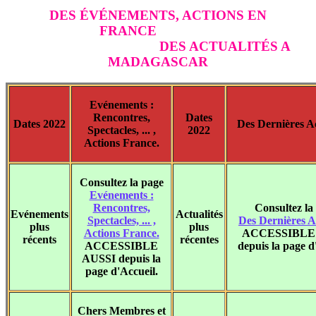
DES ÉVÉNEMENTS, ACTIONS EN
FRANCE
DES ACTUALITÉS A
MADAGASCAR
Evénements :
Rencontres,
Dates
Dates 2022
Des Dernières Ac
Spectacles, ... ,
2022
Actions France.
Consultez la page
Evénements :
Rencontres,
Consultez la
Evénements
Actualités
Spectacles, ... ,
Des Dernières Ac
plus
plus
Actions France.
ACCESSIBLE
récents
récentes
ACCESSIBLE
depuis la page d
AUSSI depuis la
page d'Accueil.
Chers Membres et