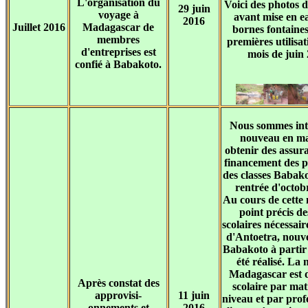
L'organisation du
Voici des photos 
29 juin
voyage à
avant mise en ea
2016
Juillet 2016
Madagascar de
bornes fontaines
membres
premières utilisat
d'entreprises est
mois de juin 
confié à Babakoto.
Nous sommes int
nouveau en ma
obtenir des assura
financement des p
des classes Babak
rentrée d'octob
Au cours de cette
point précis de
scolaires nécessa
d'Antoetra, nouve
Babakoto à partir
été réalisé. La
Madagascar est d
Après constat des
scolaire par mat
approvisi-
11 juin
niveau et par prof
onnements et
2016