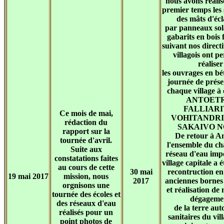
nous avons réali
premier temps les 
des mâts d'écl
par panneaux sol
gabarits en bois 
suivant nos directi
villagois ont p
réaliser
les ouvrages en b
journée de prés
chaque village à 
ANTOETR
FALLIARI
Ce mois de mai,
VOHITANDRI
rédaction du
SAKAIVO N
rapport sur la
De retour à A
tournée d'avril.
l'ensemble du ch
Suite aux
réseau d'eau imp
constatations faites
village capitale a ét
au cours de cette
30 mai
recontruction en
19 mai 2017
mission, nous
2017
anciennes bornes
orgnisons une
et réalisation de 
tournée des écoles et
dégageme
des réseaux d'eau
de la terre aut
réalisés pour un
sanitaires du vil
point photos de