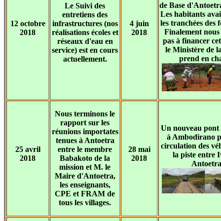
de Base d'Antoetr
Le Suivi des
Les habitants avai
entretiens des
les tranchées des 
12 octobre
infrastructures (nos
4 juin
Finalement nous
2018
réalisations écoles et
2018
pas à financer ce
réseaux d'eau en
le Ministère de l
service) est en cours
prend en ch
actuellement.
Nous terminons le
rapport sur les
Un nouveau pont 
réunions importates
à Ambodirano p
tenues à Antoetra
circulation des vé
25 avril
entre le membre
28 mai
la piste entre 
2018
Babakoto de la
2018
Antoetra
mission et M. le
Maire d'Antoetra,
les enseignants,
CPE et FRAM de
tous les villages.