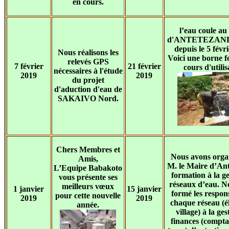
en cours.
l’eau coule au 
d'ANTETEZAN
depuis le 5 févr
Nous réalisons les
Voici une borne f
relevés GPS
7 février
21 février
cours d'utilis
nécessaires à l'étude
2019
2019
du projet
d'aduction d'eau de
SAKAIVO Nord.
Chers Membres et
Nous avons orga
Amis,
M. le Maire d’An
L’Equipe Babakoto
formation à la ge
vous présente ses
réseaux d’eau. N
meilleurs vœux
1 janvier
15 janvier
formé les respon
pour cette nouvelle
2019
2019
chaque réseau (él
année.
village) à la ge
finances (comptab