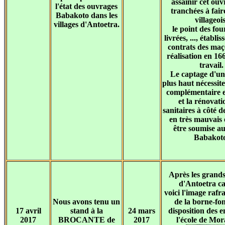
assainir cet ouv
l'état des ouvrages
tranchées à fair
Babakoto dans les
villageois
villages d'Antoetra.
le point des fou
livrées, ..., établi
contrats des ma
réalisation en 16
travail.
Le captage d'un
plus haut nécessit
complémentaire 
et la rénovati
sanitaires à côté d
en très mauvais é
être soumise a
Babakoto
Après les grand
d'Antoetra ca
voici l'image rafr
Nous avons tenu un
de la borne-fon
17 avril
stand à la
24 mars
disposition des e
2017
BROCANTE de
2017
l'école de Mo