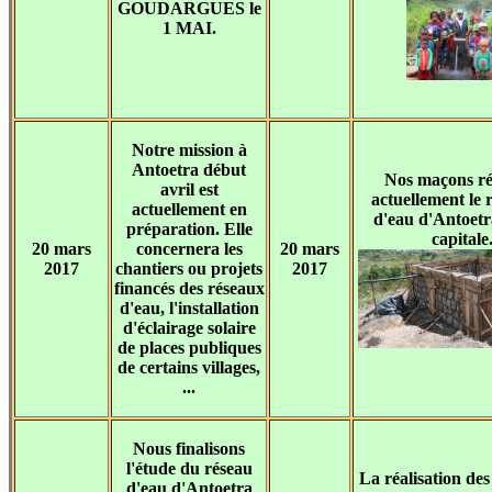
GOUDARGUES le
1 MAI.
Notre mission à
Antoetra début
Nos maçons ré
avril est
actuellement le 
actuellement en
d'eau d'Antoetra
préparation. Elle
capitale
20 mars
concernera les
20 mars
2017
chantiers ou projets
2017
financés des réseaux
d'eau, l'installation
d'éclairage solaire
de places publiques
de certains villages,
...
Nous finalisons
l'étude du réseau
La réalisation des
d'eau d'Antoetra